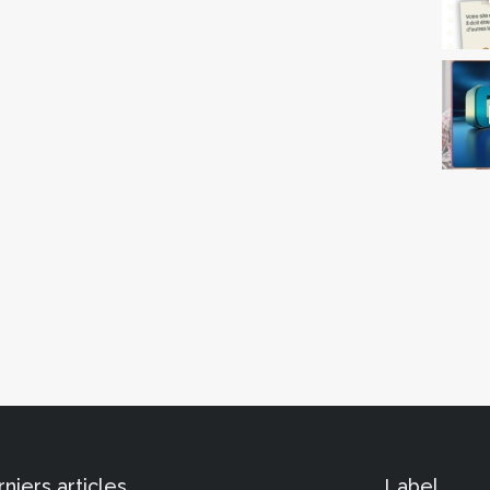
niers articles
Label