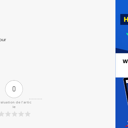
our
0
aluation de l'artic
le