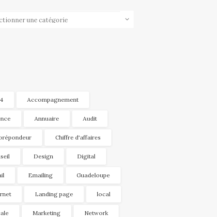
ories
4
Accompagnement
nce
Annuaire
Audit
orépondeur
Chiffre d'affaires
seil
Design
Digital
il
Emailing
Guadeloupe
ernet
Landing page
local
ale
Marketing
Network