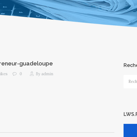
epreneur-guadeloupe
Rech
ikes
0
By
admin
Recher
LWS.