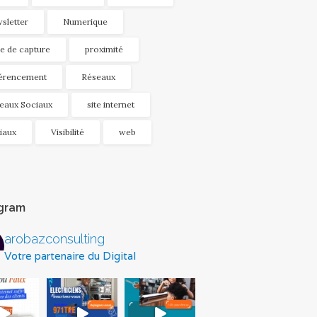
sletter
Numerique
e de capture
proximité
érencement
Réseaux
eaux Sociaux
site internet
iaux
Visibilité
web
agram
arobazconsulting
Votre partenaire du Digital