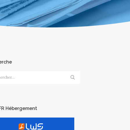
erche
cher :
FR Hébergement