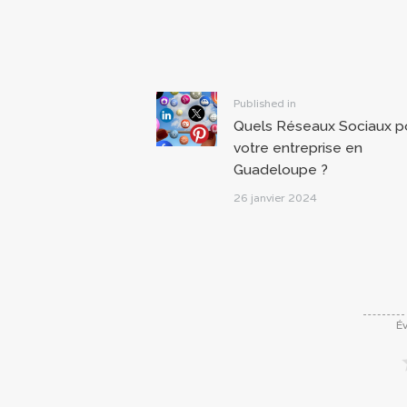
Navigation
de
l’article
Previous
Published in
Quels Réseaux Sociaux p
post:
votre entreprise en
Guadeloupe ?
26 janvier 2024
Év