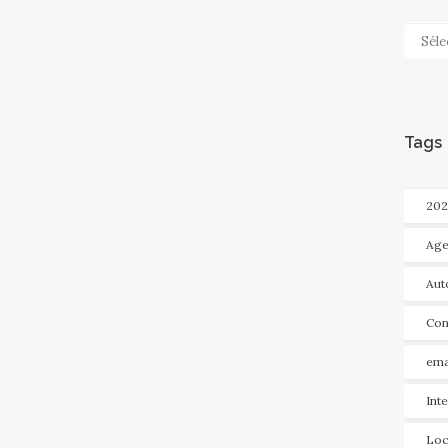
Categ
Tags
202
Age
Aut
Con
ema
Int
Loc