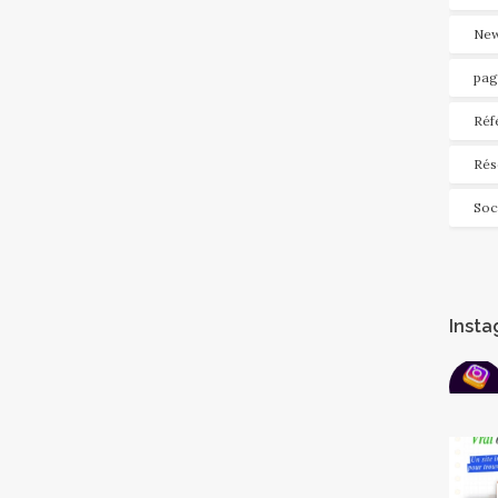
New
pag
Réf
Rés
Soc
Inst