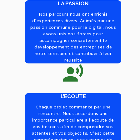
LA PASSION
Nos parcours nous ont enrichis
d’expériences divers. Animés par une
passion commune pour le digital, nous
avons unis nos forces pour
accompagner concrètement le
développement des entreprises de
notre territoire et contribuer à leur
réussite
L’ECOUTE
Chaque projet commence par une
rencontre. Nous accordons une
importance particulière à l’écoute de
vos besoins afin de comprendre vos
attentes et vos objectifs. C’est cette
compréhension qui nous permet de