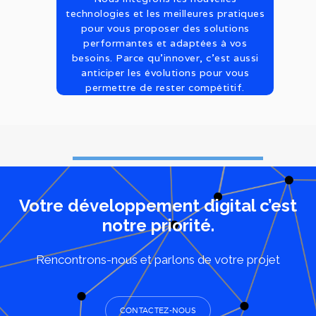
technologies et les meilleures pratiques
pour vous proposer des solutions
performantes et adaptées à vos
besoins. Parce qu’innover, c’est aussi
anticiper les évolutions pour vous
permettre de rester compétitif.
Votre développement digital c’est
notre priorité.
Rencontrons-nous et parlons de votre projet
CONTACTEZ-NOUS