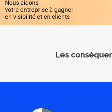
Nous aidons
votre entreprise à gagner
en visibilité et en clients
Les conséque