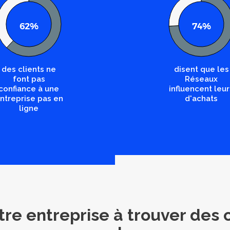
62%
74%
des clients ne
disent que les
font pas
Réseaux
confiance à une
influencent leur
ntreprise pas en
d'achats
ligne
re entreprise à trouver des 