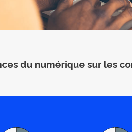
nces du
numérique
sur les c