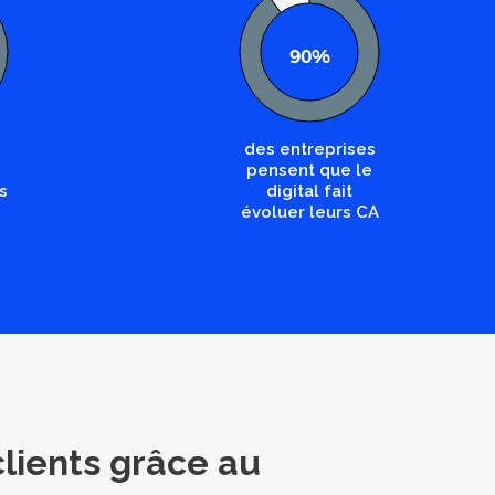
90%
des entreprises
pensent que le
s
digital fait
évoluer leurs CA
clients grâce au