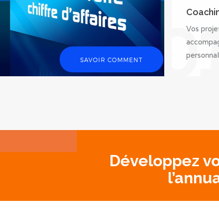
Coachin
0
Vos proje
accompag
personnal
SAVOIR COMMENT
Développez vot
l’annu