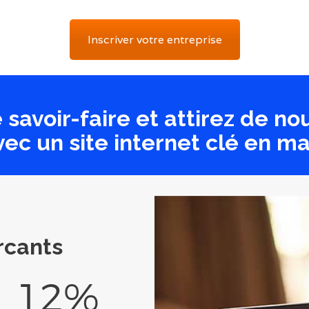
Inscriver votre entreprise
 savoir-faire et attirez de no
vec un site internet clé en ma
rcants
12%