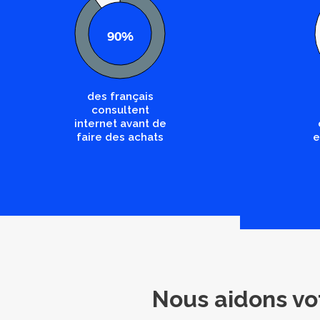
90%
des français
consultent
internet avant de
faire des achats
e
Nous aidons vot