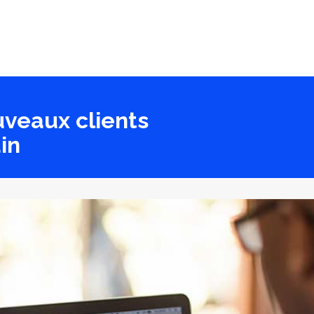
uveaux clients
in