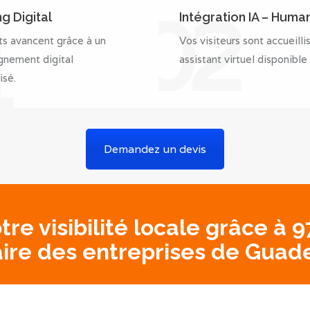
02
g Digital
Intégration IA – Hum
1
ts avancent grâce à un
Vos visiteurs sont accueilli
nement digital
assistant virtuel disponible
isé.
Demandez un devis
re visibilité locale grâce à
aire des entreprises de Guad