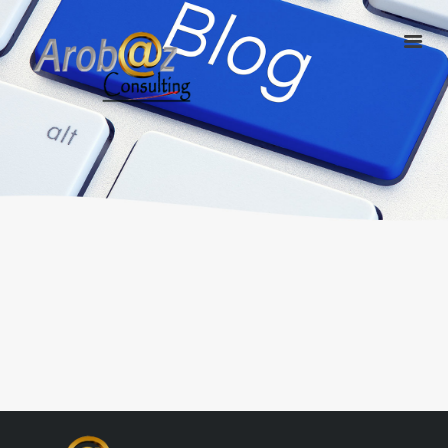
ArobazConsulting
Community Manager – Site Internet – Votre partenaire du Digital en
Guadeloupe
ACCUEIL
NOS SOLUTIONS
RÉALISATIONS
L’AGENCE
LE BLOG