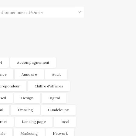
ories
4
Accompagnement
nce
Annuaire
Audit
orépondeur
Chiffre d'affaires
seil
Design
Digital
il
Emailing
Guadeloupe
ernet
Landing page
local
ale
Marketing
Network