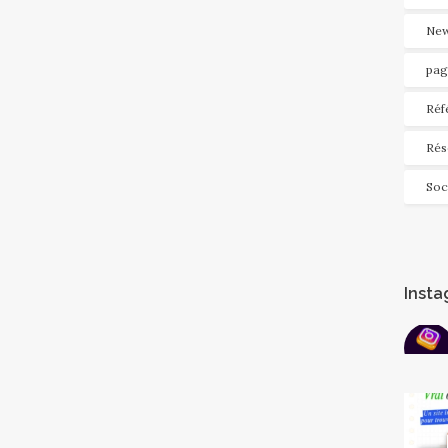
New
pag
Réf
Rés
Soc
Inst