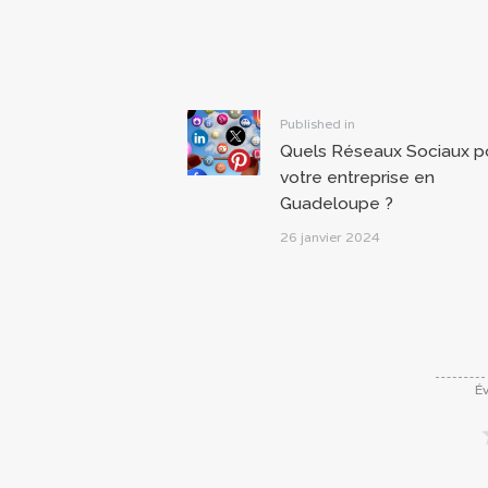
Navigation
de
l’article
Previous
Published in
Quels Réseaux Sociaux p
post:
votre entreprise en
Guadeloupe ?
26 janvier 2024
Év