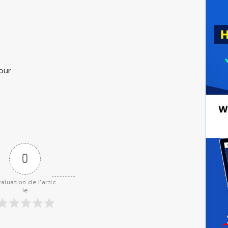
our
0
aluation de l'artic
le