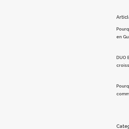
Artic
Pourq
en Gu
DUO B
crois
Pourqu
comm
Categ