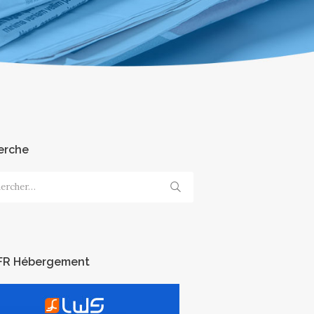
erche
cher :
FR Hébergement