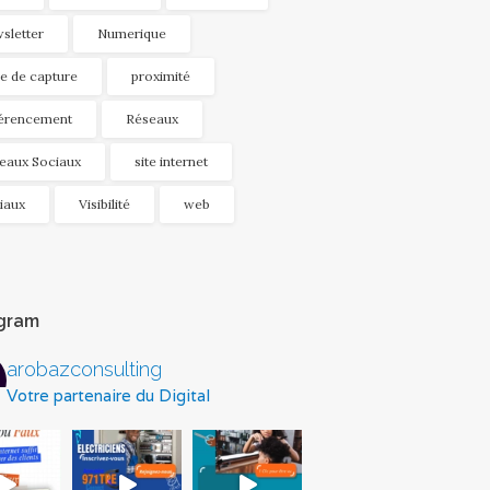
sletter
Numerique
e de capture
proximité
érencement
Réseaux
eaux Sociaux
site internet
iaux
Visibilité
web
agram
arobazconsulting
Votre partenaire du Digital