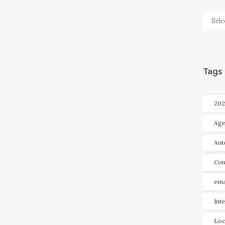
Categ
Tags
202
Age
Aut
Con
ema
Int
Loc