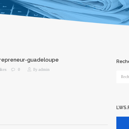
trepreneur-guadeloupe
Rech
ikes
0
By
admin
Recher
LWS.