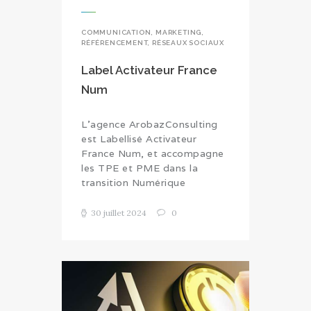
COMMUNICATION
,
MARKETING
,
RÉFÉRENCEMENT
,
RÉSEAUX SOCIAUX
Label Activateur France
Num
L’agence ArobazConsulting
est Labellisé Activateur
France Num, et accompagne
les TPE et PME dans la
transition Numérique
30 juillet 2024
0