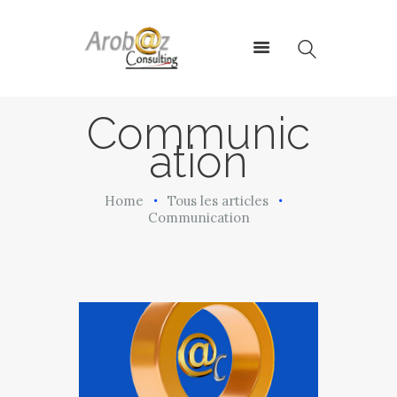
ArobazConsulting
Community Manager – Site Internet – Votre partenaire du Digital en
Guadeloupe
Communic
ation
ACCUEIL
NOS SOLUTIONS
Home
Tous les articles
RÉALISATIONS
Communication
L’AGENCE
LE BLOG