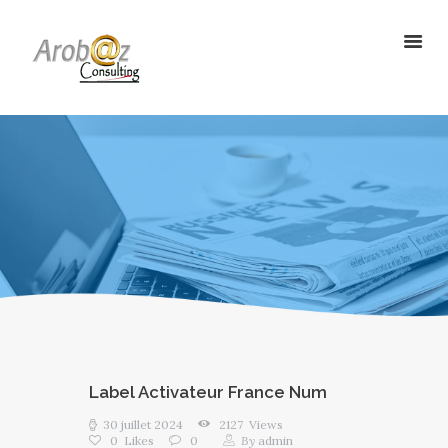
ArobazConsulting
Community Manager – Site Internet – Votre partenaire du Digital en
Guadeloupe
ACCUEIL
NOS SOLUTIONS
RÉALISATIONS
L’AGENCE
LE BLOG
Label Activateur France Num
30 juillet 2024
2127
Views
0
Likes
0
By
admin