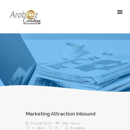
ArobazConsulting
Community Manager – Site Internet – Votre partenaire du Digital en
Guadeloupe
ACCUEIL
NOS SOLUTIONS
RÉALISATIONS
L’AGENCE
LE BLOG
Marketing Attraction Inbound
20 avril 2024
386
Views
0
Likes
0
By
admin