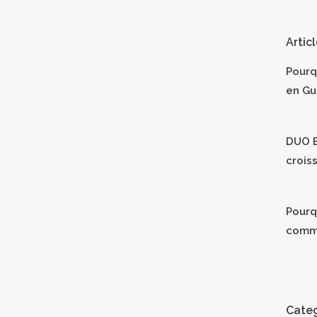
Artic
Pourq
en Gu
DUO B
crois
Pourqu
comm
Categ