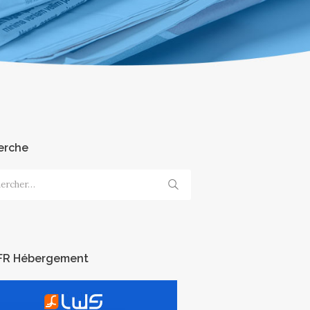
erche
cher :
FR Hébergement