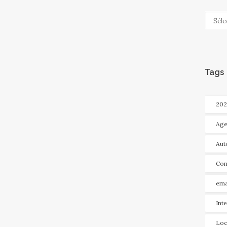
Categ
Tags
202
Age
Aut
Con
ema
Int
Loc