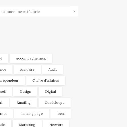
ories
4
Accompagnement
nce
Annuaire
Audit
orépondeur
Chiffre d'affaires
seil
Design
Digital
il
Emailing
Guadeloupe
ernet
Landing page
local
ale
Marketing
Network