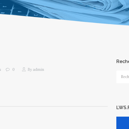
Rech
s
0
By
admin
Recher
LWS.