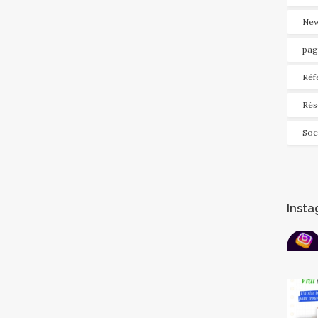
New
pag
Réf
Rés
Soc
Inst