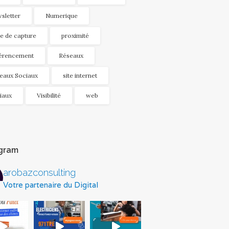
sletter
Numerique
e de capture
proximité
érencement
Réseaux
eaux Sociaux
site internet
iaux
Visibilité
web
agram
arobazconsulting
Votre partenaire du Digital