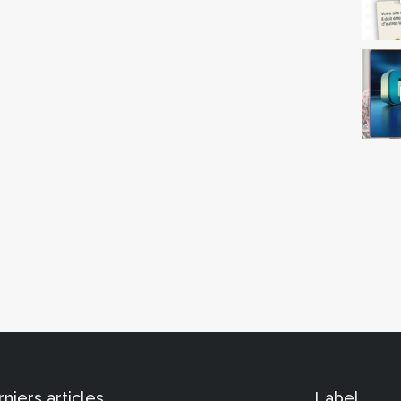
niers articles
Label