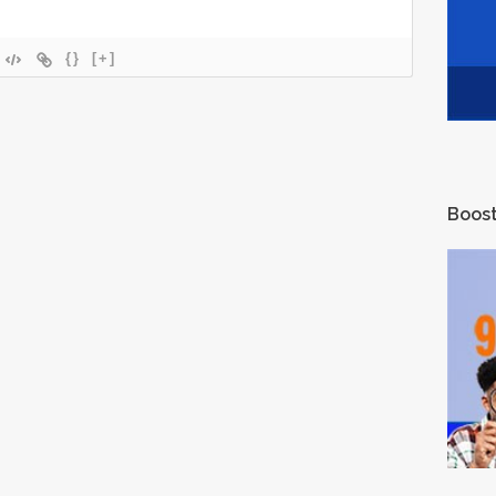
{}
[+]
Boost