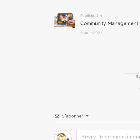
de
l’article
Previous
Published in
Community Management
post:
8 août 2021
Év
S’abonner