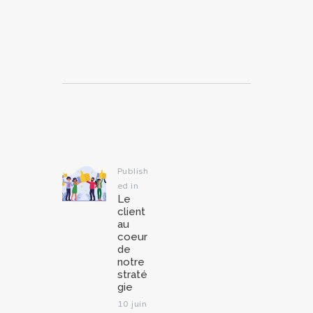
Navigation
de
l’article
Publish
ed in
Previous
Le
post:
client
au
coeur
de
notre
straté
gie
10 juin