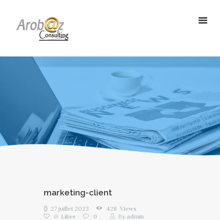
ArobazConsulting
Community Manager – Site Internet – Votre partenaire du Digital en
Guadeloupe
ACCUEIL
NOS SOLUTIONS
RÉALISATIONS
L’AGENCE
LE BLOG
marketing-client
27 juillet 2023
428
Views
0
Likes
0
By
admin