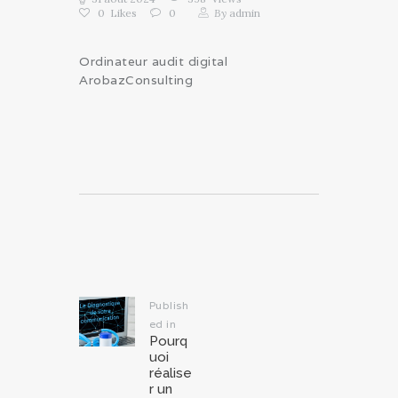
0
Likes
0
By
admin
Ordinateur audit digital
ArobazConsulting
Navigation
de
l’article
Publish
ed in
Previous
Pourq
post:
uoi
réalise
r un