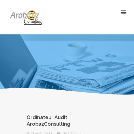
ArobazConsulting
Community Manager – Site Internet – Votre partenaire du Digital en
Guadeloupe
ACCUEIL
NOS SOLUTIONS
RÉALISATIONS
L’AGENCE
LE BLOG
Ordinateur Audit
ArobazConsulting
31 août 2024
398
Views