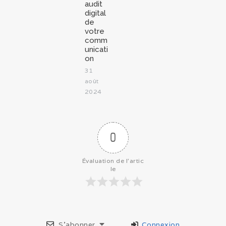
audit
digital
de
votre
comm
unicati
on
31
août
2024
0
Évaluation de l'artic
le
S’abonner
Connexion