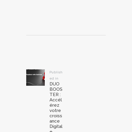
Navigation
de
l’article
Publish
ed in
Previous
DUO
post:
BOOS
TER :
Accél
érez
votre
croiss
ance
Digital
e