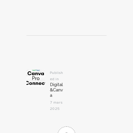
Navigation
de
l’article
Publish
ed in
Previous
Digital
post:
&Canv
a
7 mars
2025