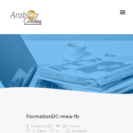
ArobazConsulting
Community Manager – Site Internet – Votre partenaire du Digital en
Guadeloupe
ACCUEIL
NOS SOLUTIONS
RÉALISATIONS
L’AGENCE
LE BLOG
FormationDC-mea-fb
9 mars 2025
315
Views
0
Likes
0
By
admin