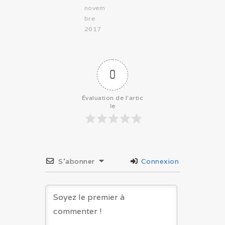
novem
bre
2017
0
Évaluation de l'artic
le
S’abonner
Connexion