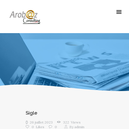
ArobazConsulting
Community Manager – Site Internet – Votre partenaire du Digital en
Guadeloupe
ACCUEIL
NOS SOLUTIONS
RÉALISATIONS
L’AGENCE
LE BLOG
Sigle
26 juillet 2023
322
Views
0
Likes
0
By
admin