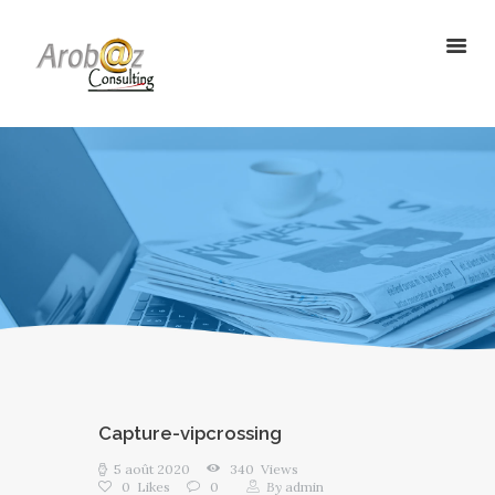
ArobazConsulting
Community Manager – Site Internet – Votre partenaire du Digital en
Guadeloupe
ACCUEIL
NOS SOLUTIONS
RÉALISATIONS
L’AGENCE
LE BLOG
Capture-vipcrossing
5 août 2020
340
Views
0
Likes
0
By
admin