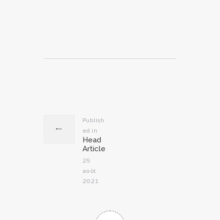
Navigation
de
l’article
Publish
ed in
Previous
Head
post:
Article
25
août
2021