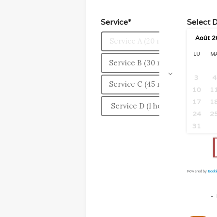
Service*
Select 
Août
2
Service A (20 min)
LU
M
Service B (30 min)
3
4
Service C (45 min)
10
1
17
1
Service D (1 hour)
24
2
31
Powered by
Booki
-