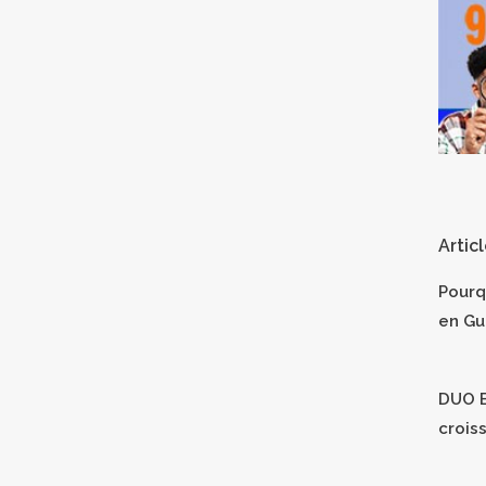
Artic
Pourq
en Gu
DUO B
crois