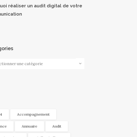
oi réaliser un audit digital de votre
unication
ories
ories
4
Accompagnement
nce
Annuaire
Audit