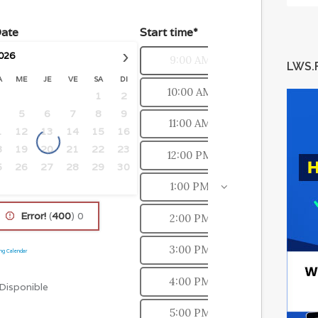
Date
Start time*
›
026
9:00 AM
LWS.
A
ME
JE
VE
SA
DI
10:00 AM
1
2
5
6
7
8
9
11:00 AM
1
12
13
14
15
16
8
19
20
21
22
23
12:00 PM
5
26
27
28
29
30
1:00 PM
Error!
(
400
) 0
2:00 PM
3:00 PM
ng Calendar
4:00 PM
Disponible
5:00 PM