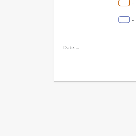
-
-
Date:
...