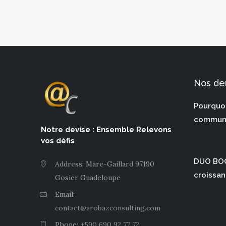
Nos der
Pourquo
communi
Notre devise : Ensemble Relevons
vos défis
DUO BOO
Address: Mare-Gaillard 97190
croissan
Gosier Guadeloupe
Email:
contact@arobazconsulting.com
Phone:
+590 690 92 77 72