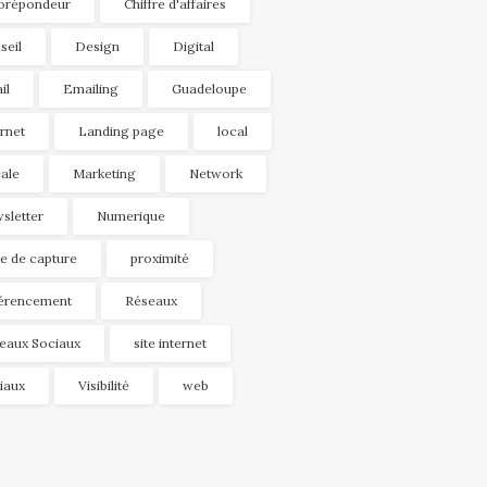
orépondeur
Chiffre d'affaires
seil
Design
Digital
il
Emailing
Guadeloupe
ernet
Landing page
local
ale
Marketing
Network
sletter
Numerique
e de capture
proximité
érencement
Réseaux
eaux Sociaux
site internet
iaux
Visibilité
web