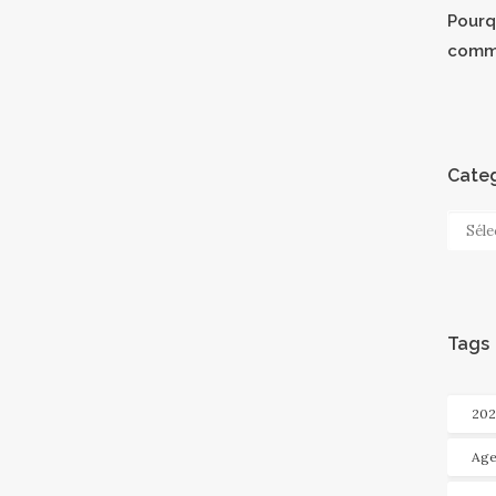
Pourqu
comm
Categ
Categ
Tags
202
Age