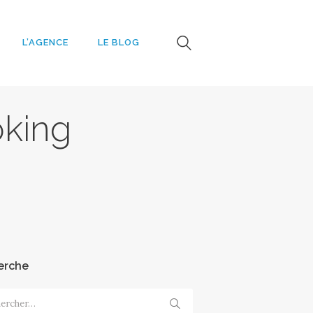
L’AGENCE
LE BLOG
e
king
erche
cher :