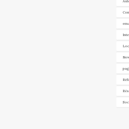
Aut
Con
ema
Int
Loc
New
pag
Réf
Rés
Soc