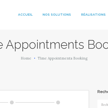
ACCUEIL
NOS
ACCUEIL
NOS SOLUTIONS
RÉALISATIONS
ArobazConsulting
SOLUTIONS
Community Manager – Site Internet – Votre partenaire du Digital en Guadeloup
RÉALISATION
e Appointments Boo
S
Home
Time Appointments Booking
L’AGENCE
LE BLOG
Rech
Recher