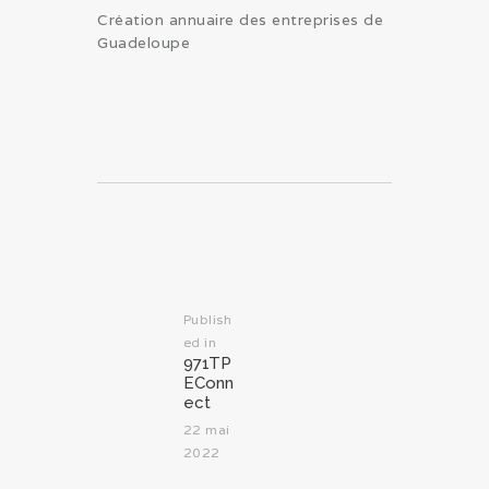
Création annuaire des entreprises de
Guadeloupe
Navigation
de
l’article
Publish
ed in
Previous
971TP
post:
EConn
ect
22 mai
2022