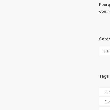
Pourqu
comm
Categ
Categ
Tags
202
Age