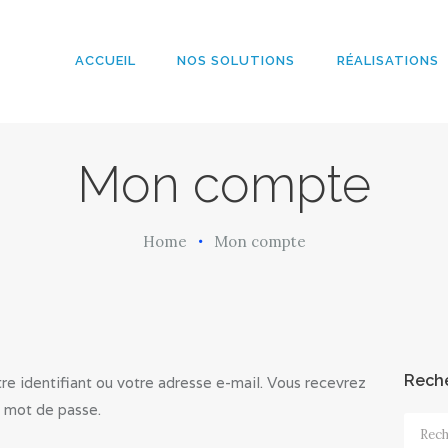
ACCUEIL
NOS
ACCUEIL
NOS SOLUTIONS
RÉALISATIONS
ArobazConsulting
SOLUTIONS
Community Manager – Site Internet – Votre partenaire du Digital en Guadeloup
RÉALISATION
Mon compte
S
Home
Mon compte
L’AGENCE
LE BLOG
Rech
tre identifiant ou votre adresse e-mail. Vous recevrez
u mot de passe.
Recher