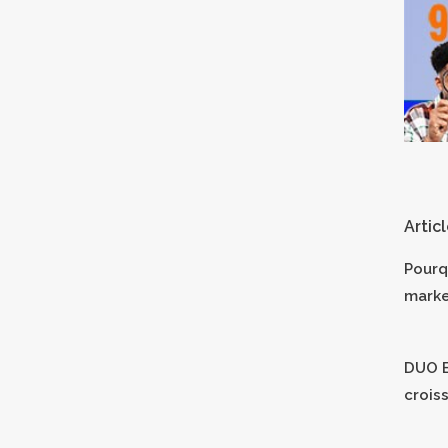
Artic
Pourq
marke
DUO B
crois