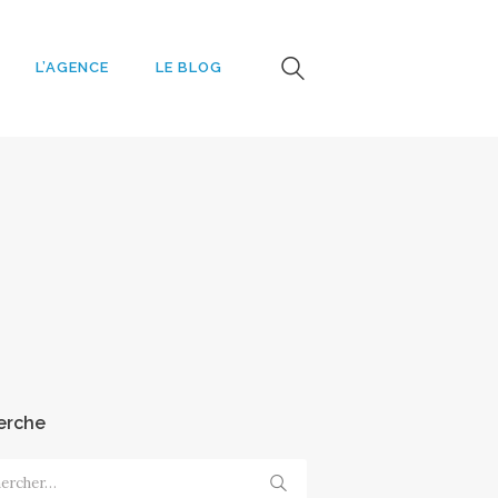
L’AGENCE
LE BLOG
e
erche
cher :