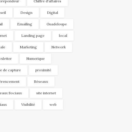
orépondeur
Chiffre d'affaires
seil
Design
Digital
il
Emailing
Guadeloupe
ernet
Landing page
local
ale
Marketing
Network
sletter
Numerique
e de capture
proximité
érencement
Réseaux
eaux Sociaux
site internet
iaux
Visibilité
web