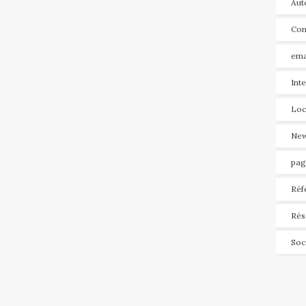
Aut
Con
ema
Int
Loc
New
pag
Réf
Rés
Soc