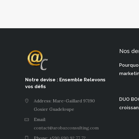
Nos der
Pourquoi
marketi
Notre devise : Ensemble Relevons
vos défis
DUO BOO
Address: Mare-Gaillard 97190
croissan
Gosier Guadeloupe
Email:
contact@arobazconsulting.com
Phone:
+590 690 92 77 72