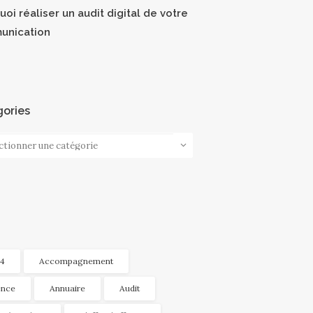
oi réaliser un audit digital de votre
unication
ories
ories
4
Accompagnement
nce
Annuaire
Audit