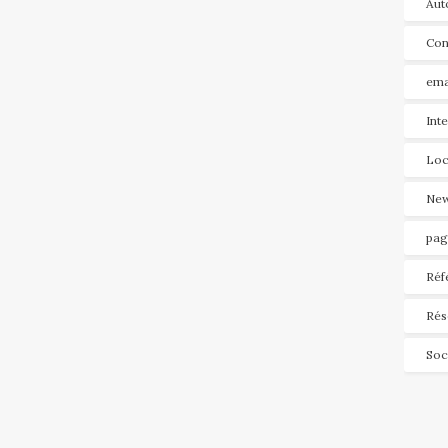
Aut
Con
ema
Int
Loc
New
pag
Réf
Rés
Soc