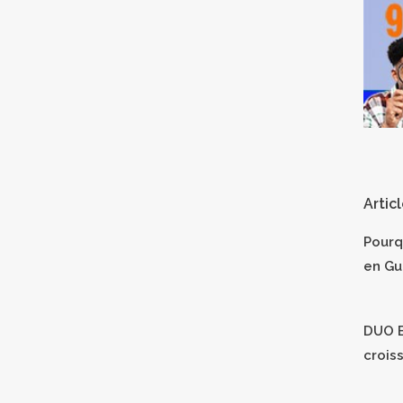
Artic
Pourq
en Gu
DUO B
crois