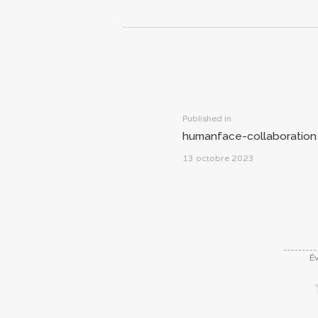
Navigation
de
l’article
Previous
Published in
humanface-collaboration
post:
13 octobre 2023
Év