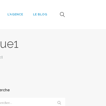
L’AGENCE
LE BLOG
e
eue1
e1
erche
cher :