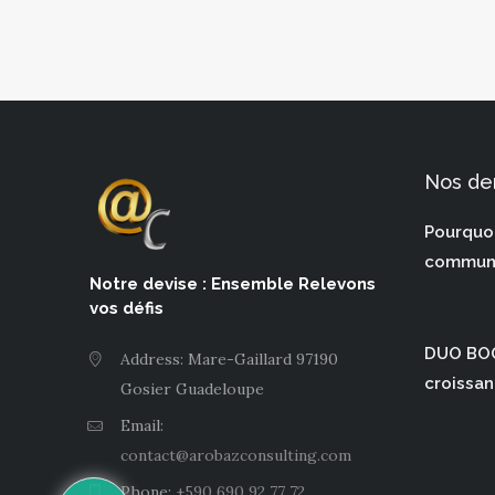
Nos der
Pourquo
communi
Notre devise : Ensemble Relevons
vos défis
DUO BOO
Address: Mare-Gaillard 97190
croissan
Gosier Guadeloupe
Email:
contact@arobazconsulting.com
Phone:
+590 690 92 77 72