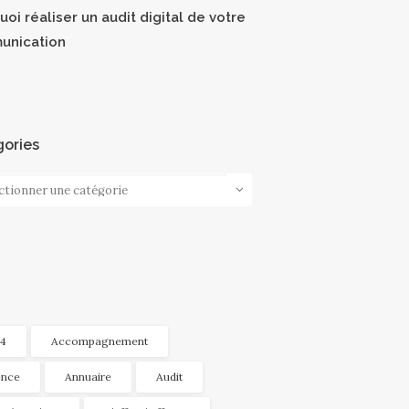
oi réaliser un audit digital de votre
unication
ories
ories
4
Accompagnement
nce
Annuaire
Audit