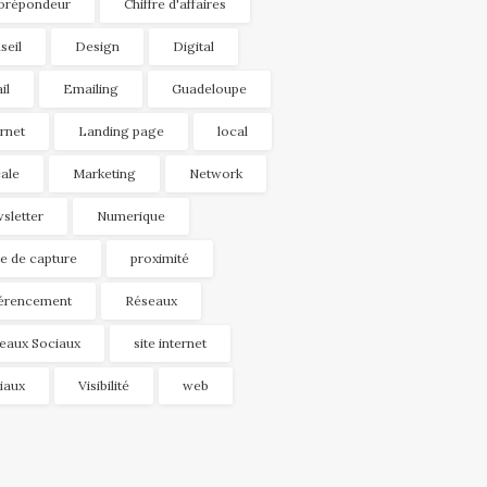
orépondeur
Chiffre d'affaires
seil
Design
Digital
il
Emailing
Guadeloupe
ernet
Landing page
local
ale
Marketing
Network
sletter
Numerique
e de capture
proximité
érencement
Réseaux
eaux Sociaux
site internet
iaux
Visibilité
web