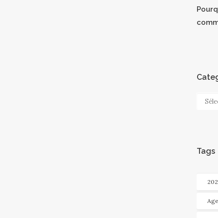
Pourqu
comm
Categ
Categ
Tags
202
Age