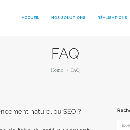
ACCUEIL
NOS
ACCUEIL
NOS SOLUTIONS
RÉALISATIONS
ArobazConsulting
SOLUTIONS
Community Manager – Site Internet – Votre partenaire du Digital en Guadeloup
RÉALISATION
FAQ
S
Home
FAQ
L’AGENCE
LE BLOG
rencement naturel ou SEO ?
Rech
Recher