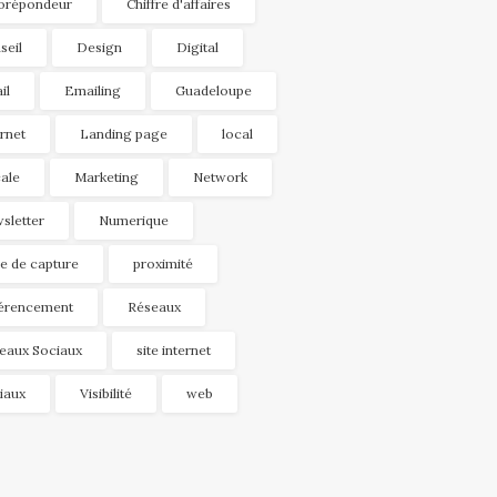
orépondeur
Chiffre d'affaires
seil
Design
Digital
il
Emailing
Guadeloupe
ernet
Landing page
local
ale
Marketing
Network
sletter
Numerique
e de capture
proximité
érencement
Réseaux
eaux Sociaux
site internet
iaux
Visibilité
web