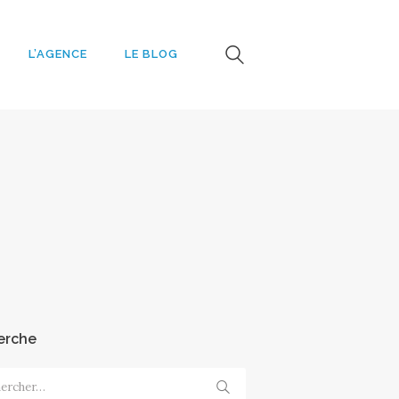
L’AGENCE
LE BLOG
e
erche
cher :