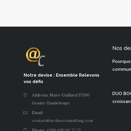
Nos der
Pourquo
communi
Notre devise : Ensemble Relevons
vos défis
DUO BOO
Address: Mare-Gaillard 97190
croissan
Gosier Guadeloupe
Email:
contact@arobazconsulting.com
Phone:
+590 690 92 77 72