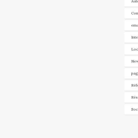
Aut
Con
ema
Int
Loc
New
pag
Réf
Rés
Soc