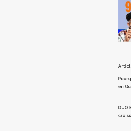
Artic
Pourq
en Gu
DUO B
crois