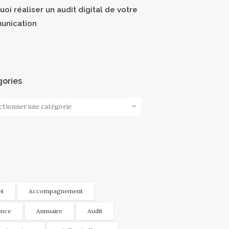
oi réaliser un audit digital de votre
unication
ories
ories
4
Accompagnement
nce
Annuaire
Audit