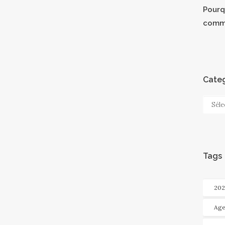
Pourqu
comm
Categ
Categ
Tags
202
Age