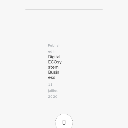
Navigation
de
l’article
Publish
ed in
Previous
Digital
post:
ECOsy
stem
Busin
ess
11
juillet
2020
0