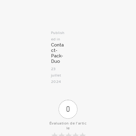
de
l’article
Publish
ed in
Previous
Conta
post:
ct-
Pack-
Duo
23
juillet
2024
0
Évaluation de l'artic
le