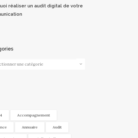
oi réaliser un audit digital de votre
unication
ories
ories
4
Accompagnement
nce
Annuaire
Audit