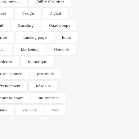
orépondeur
Chiffre d'affaires
seil
Design
Digital
il
Emailing
Guadeloupe
ernet
Landing page
local
ale
Marketing
Network
sletter
Numerique
e de capture
proximité
érencement
Réseaux
eaux Sociaux
site internet
iaux
Visibilité
web