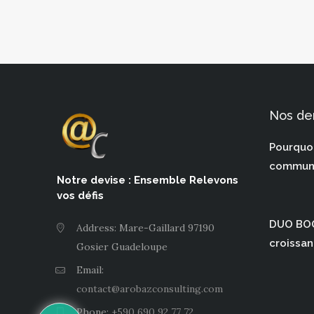
Nos der
Pourquo
communi
Notre devise : Ensemble Relevons
vos défis
DUO BOO
Address: Mare-Gaillard 97190
croissan
Gosier Guadeloupe
Email:
contact@arobazconsulting.com
Phone:
+590 690 92 77 72