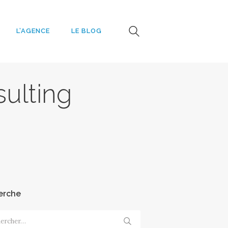
L’AGENCE
LE BLOG
e
ulting
erche
cher :