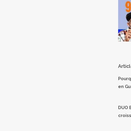
Artic
Pourq
en Gu
DUO B
crois