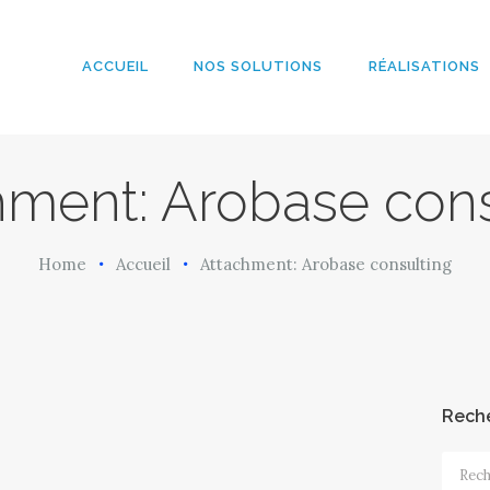
ACCUEIL
NOS
ACCUEIL
NOS SOLUTIONS
RÉALISATIONS
ArobazConsulting
SOLUTIONS
Community Manager – Site Internet – Votre partenaire du Digital en Guadeloup
RÉALISATION
hment: Arobase cons
S
Home
Accueil
Attachment: Arobase consulting
L’AGENCE
LE BLOG
Rech
Recher