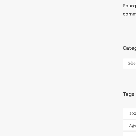
Pourqu
comm
Categ
Categ
Tags
202
Age