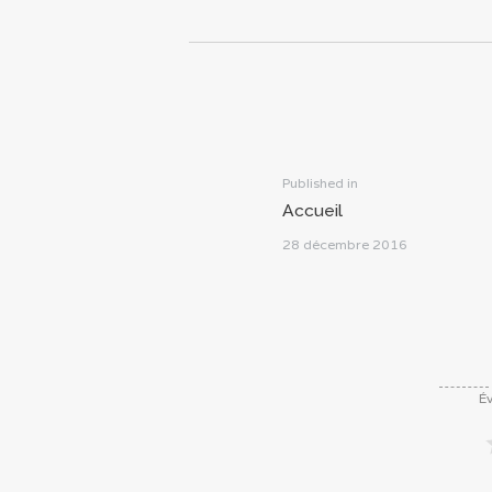
Navigation
de
l’article
Previous
Published in
Accueil
post:
28 décembre 2016
Év