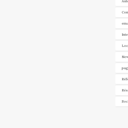
Aut
Con
ema
Int
Loc
New
pag
Réf
Rés
Soc