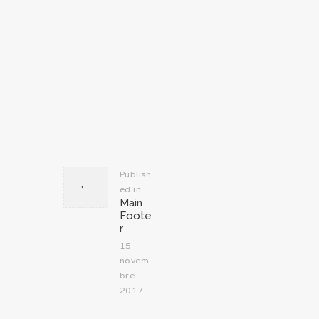
Navigation
de
l’article
Publish
ed in
Previous
Main
post:
Foote
r
15
novem
bre
2017