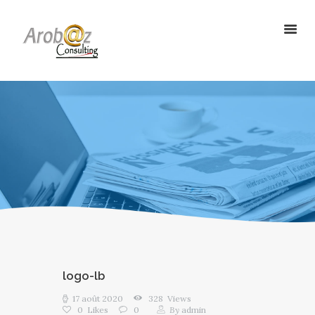
ArobazConsulting
Community Manager – Site Internet – Votre partenaire du Digital en
Guadeloupe
ACCUEIL
NOS SOLUTIONS
RÉALISATIONS
L’AGENCE
LE BLOG
logo-lb
17 août 2020
328
Views
0
Likes
0
By
admin