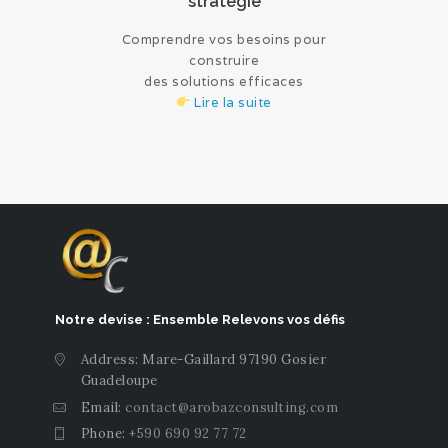
stratégie
Comprendre vos besoins pour
construire
des solutions efficaces
Lire la suite
Notre devise : Ensemble Relevons vos défis
Address: Mare-Gaillard 97190 Gosier
Guadeloupe
Email:
contact@arobazconsulting.com
Phone:
+590 690 92 77 72