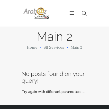
ArobazConsulting
Community Manager – Site Internet – Votre partenaire du Digital en
Guadeloupe
Main 2
ACCUEIL
Home
All Services
Main 2
NOS SOLUTIONS
RÉALISATIONS
L’AGENCE
LE BLOG
No posts found on your
query!
Try again with different parameters ...