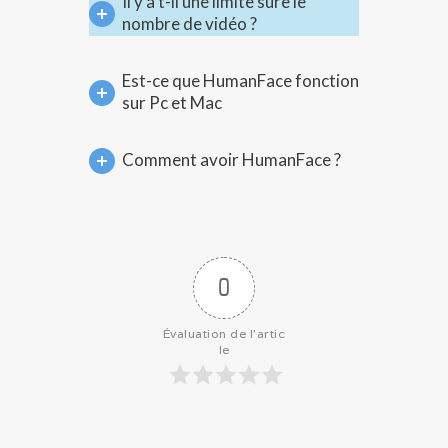
Il y a t-il une limite sure le
nombre de vidéo ?
Est-ce que HumanFace fonction
sur Pc et Mac
Comment avoir HumanFace ?
0
Évaluation de l'artic
le