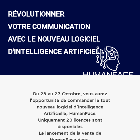
RÉVOLUTIONNER
ArobazConsulting
VOTRE COMMUNICATION
Community Manager – Site Internet – Votre partenaire du Digital en
Guadeloupe
AVEC LE NOUVEAU LOGICIEL
D'INTELLIGENCE ARTIFICIEL
ACCUEIL
NOS SOLUTIONS
RÉALISATIONS
L’AGENCE
LE BLOG
Du 23 au 27 Octobre, vous aurez
l’opportunité de commander le tout
nouveau logiciel d’Intelligence
Artificielle, HumanFace
.
Uniquement 20 licences sont
disponibles
Le lancement de la vente de
HumanFace dans :